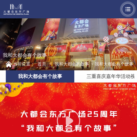
EN
首页
+
关于我们
+
大都会东方广场项目
我和大都会有个故事
>
当前位置：
首页
>
我和大都会的故事
我和大都会有个故事
重庆就是大都会
我和大都会有个故事
三重喜庆嘉年华活动视
+
大都会的故事
+
我和大都会的故事
招商联系
招贤纳士