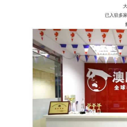
大都
已入驻多家优
解